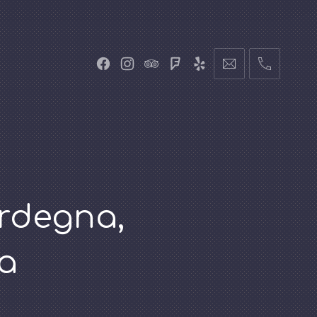
ardegna,
a