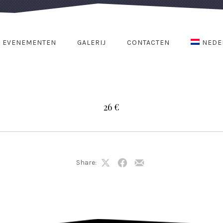
EVENEMENTEN
GALERIJ
CONTACTEN
NEDE
26 €
Share:
Share
Share
Share
on
on
by
X
Facebook
Email