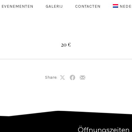
EVENEMENTEN
GALERIJ
CONTACTEN
NEDE
20 €
Share:
Share
Share
Share
on
on
by
X
Facebook
Email
Öffnungszeiten